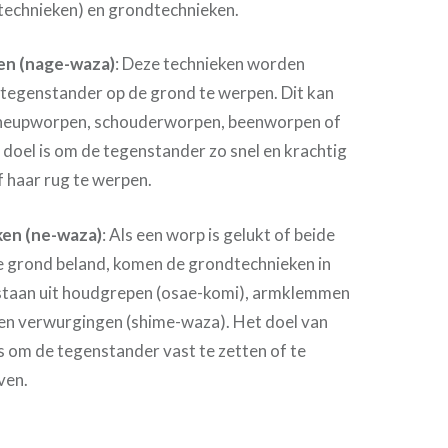
technieken) en grondtechnieken.
n (nage-waza)
: Deze technieken worden
 tegenstander op de grond te werpen. Dit kan
 heupworpen, schouderworpen, beenworpen of
doel is om de tegenstander zo snel en krachtig
of haar rug te werpen.
en (ne-waza)
: Als een worp is gelukt of beide
de grond beland, komen de grondtechnieken in
estaan uit houdgrepen (osae-komi), armklemmen
en verwurgingen (shime-waza). Het doel van
s om de tegenstander vast te zetten of te
ven.