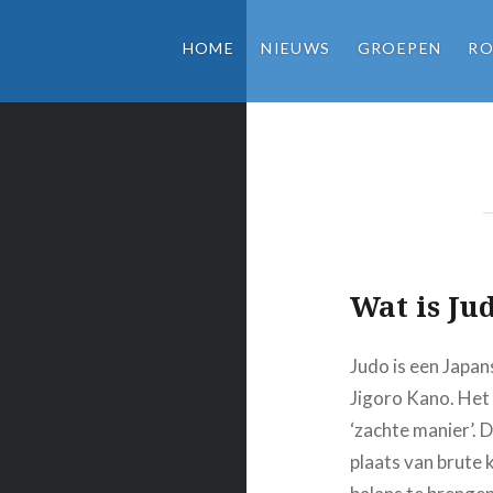
HOME
NIEUWS
GROEPEN
RO
Wat is Ju
Judo is een Japa
Jigoro Kano. Het 
‘zachte manier’. 
plaats van brute k