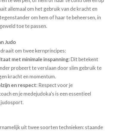
 en te werpen, of hem of haar te controleren op
ait allemaal om het gebruik van de kracht en
tegenstander om hem of haar te beheersen, in
 geweld toe te passen.
an Judo
 draait om twee kernprincipes:
ltaat met minimale inspanning
: Dit betekent
ander probeert te verslaan door slim gebruik te
igen kracht en momentum.
lzijn en respect
: Respect voor je
coach en je medejudoka’s is een essentieel
 judosport.
rnamelijk uit twee soorten technieken: staande