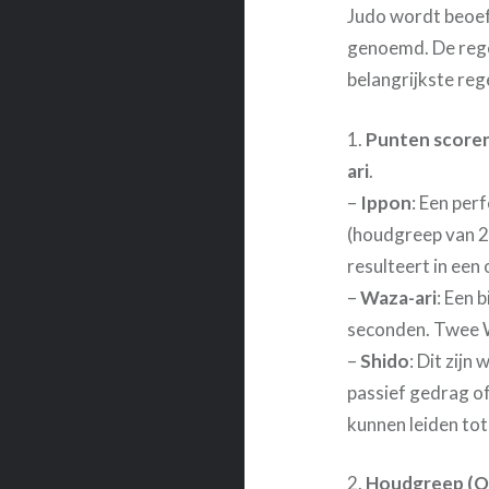
Judo wordt beoef
genoemd. De regels
belangrijkste reg
1.
Punten score
ari
.
–
Ippon
: Een per
(houdgreep van 2
resulteert in een
–
Waza-ari
: Een 
seconden. Twee W
–
Shido
: Dit zij
passief gedrag o
kunnen leiden tot
2.
Houdgreep (O