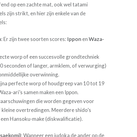
end op een zachte mat, ook wel tatami
 zijn strikt, en hier zijn enkele van de
els:
n
: Er zijn twee soorten scores:
Ippon
en
Waza-
fecte worp of een succesvolle grondtechniek
0 seconden of langer, armklem, of verwurging)
 onmiddellijke overwinning.
bijna perfecte worp of houdgreep van 10 tot 19
aza-ari’s samen maken een Ippon.
n waarschuwingen die worden gegeven voor
f kleine overtredingen. Meerdere shido’s
 een Hansoku-make (diskwalificatie).
saekomi)
: Wanneer een judoka de ander op de