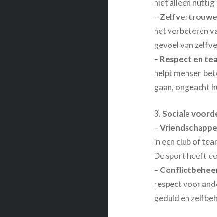
niet alleen nuttig
–
Zelfvertrouw
het verbeteren va
gevoel van zelfv
–
Respect en t
helpt mensen bet
gaan, ongeacht h
3.
Sociale voord
–
Vriendschapp
in een club of te
De sport heeft e
–
Conflictbehee
respect voor and
geduld en zelfbeh