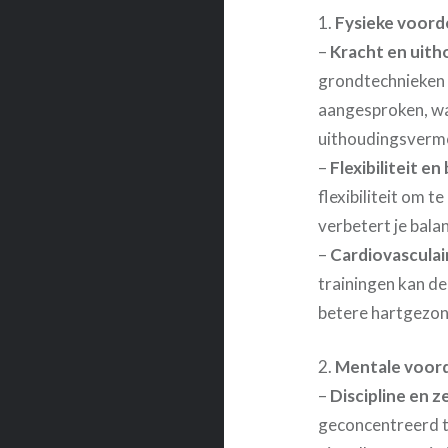
1.
Fysieke voord
–
Kracht en uit
grondtechnieken 
aangesproken, wa
uithoudingsverm
–
Flexibiliteit en
flexibiliteit om t
verbetert je bala
–
Cardiovascula
trainingen kan de
betere hartgezon
2.
Mentale voor
–
Discipline en 
geconcentreerd te 