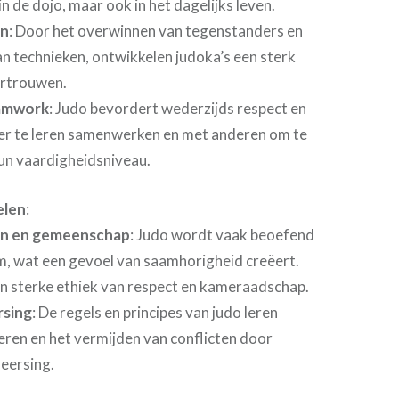
 in de dojo, maar ook in het dagelijks leven.
en
: Door het overwinnen van tegenstanders en
n technieken, ontwikkelen judoka’s een sterk
ertrouwen.
eamwork
: Judo bevordert wederzijds respect en
er te leren samenwerken en met anderen om te
un vaardigheidsniveau.
elen
:
en en gemeenschap
: Judo wordt vaak beoefend
am, wat een gevoel van saamhorigheid creëert.
en sterke ethiek van respect en kameraadschap.
rsing
: De regels en principes van judo leren
eren en het vermijden van conflicten door
eersing.