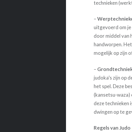
technieken (werk
–
Werptechnieke
uitgevoerd om je
door middel van
handworpen. Het 
mogelijk op zijn 
–
Grondtechniek
judoka’s zijn op 
het spel. Deze b
(kansetsu-waza) 
deze technieken i
dwingen op te ge
Regels van Judo