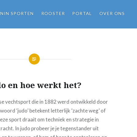
NIN SPORTEN
ROOSTER
PORTAL
OVER ONS
do en hoe werkt het?
nse vechtsport die in 1882 werd ontwikkeld door
woord ‘judo’ betekent letterlijk ‘zachte weg’ of
Deze sport draait om techniek en strategie in
racht. In judo probeer je je tegenstander uit