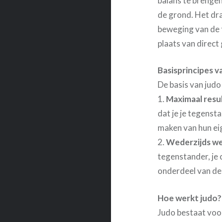
balans te brengen
de grond. Het dra
beweging van de 
plaats van direct
Basisprincipes v
De basis van judo
1.
Maximaal resu
dat je je tegenst
maken van hun e
2.
Wederzijds we
tegenstander, je 
onderdeel van de
Hoe werkt judo?
Judo bestaat voo