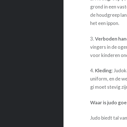
grond in een vas
de houdgreep lan
het een ippon.
3.
Verboden han
vingers in de og
voor kinderen ond
4.
Kleding
: Judok
uniform, en de w
gi moet stevig z
Waar is judo go
Judo biedt tal va