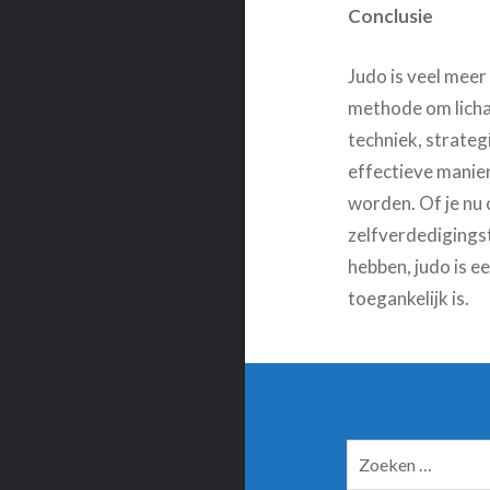
Conclusie
Judo is veel meer
methode om licha
techniek, strategi
effectieve manier
worden. Of je nu 
zelfverdedigingst
hebben, judo is e
toegankelijk is.
Zoeken
naar: