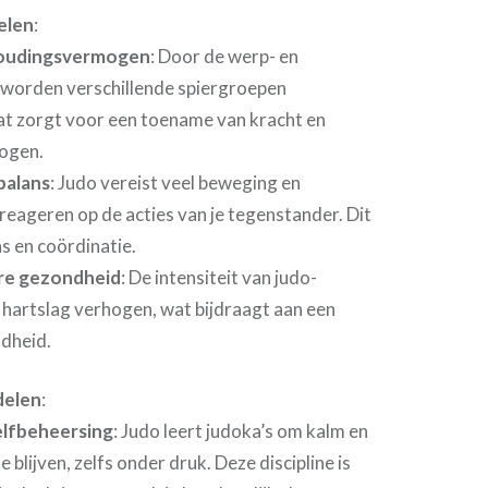
elen
:
houdingsvermogen
: Door de werp- en
worden verschillende spiergroepen
t zorgt voor een toename van kracht en
ogen.
 balans
: Judo vereist veel beweging en
e reageren op de acties van je tegenstander. Dit
ns en coördinatie.
ire gezondheid
: De intensiteit van judo-
 hartslag verhogen, wat bijdraagt aan een
dheid.
delen
:
zelfbeheersing
: Judo leert judoka’s om kalm en
blijven, zelfs onder druk. Deze discipline is